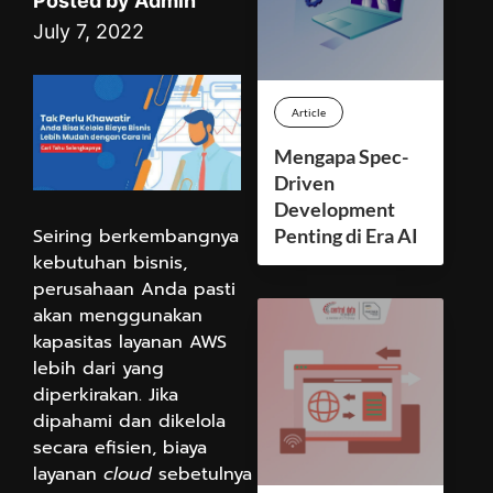
Posted by Admin
July 7, 2022
Article
Mengapa Spec-
Driven
Development
Seiring berkembangnya
Penting di Era AI
kebutuhan bisnis,
perusahaan Anda pasti
akan menggunakan
kapasitas layanan AWS
lebih dari yang
diperkirakan. Jika
dipahami dan dikelola
secara efisien, biaya
layanan
cloud
sebetulnya