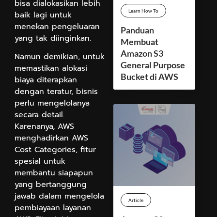
bisa dialokasikan lebih
Learn How To
baik lagi untuk
menekan pengeluaran
Panduan
yang tak diinginkan.
Membuat
Amazon S3
Namun demikian, untuk
General Purpose
memastikan alokasi
Bucket di AWS
biaya diterapkan
dengan teratur, bisnis
perlu mengelolanya
secara detail.
Karenanya, AWS
menghadirkan AWS
Cost Categories, fitur
spesial untuk
membantu siapapun
yang bertanggung
jawab dalam mengelola
Article
pembiayaan layanan