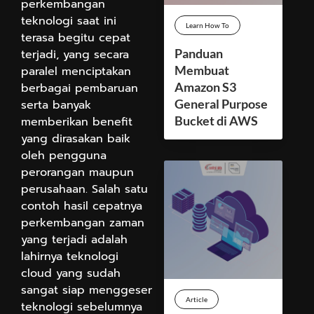
perkembangan
teknologi saat ini
Learn How To
terasa begitu cepat
Panduan
terjadi, yang secara
Membuat
paralel menciptakan
Amazon S3
berbagai pembaruan
General Purpose
serta banyak
Bucket di AWS
memberikan benefit
yang dirasakan baik
oleh pengguna
perorangan maupun
perusahaan. Salah satu
contoh hasil cepatnya
perkembangan zaman
yang terjadi adalah
lahirnya teknologi
cloud yang sudah
sangat siap menggeser
Article
teknologi sebelumnya