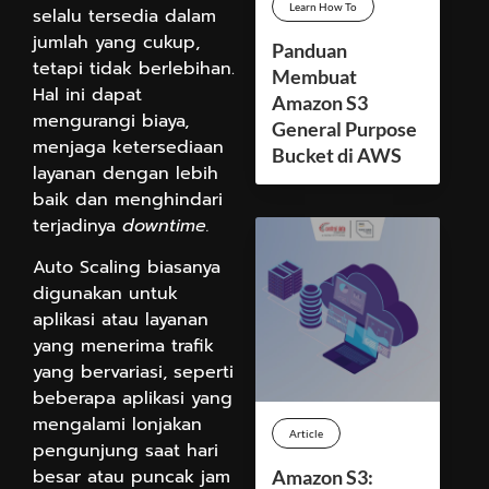
Learn How To
selalu tersedia dalam
jumlah yang cukup,
Panduan
tetapi tidak berlebihan.
Membuat
Hal ini dapat
Amazon S3
mengurangi biaya,
General Purpose
menjaga ketersediaan
Bucket di AWS
layanan dengan lebih
baik dan menghindari
terjadinya
downtime.
Auto Scaling biasanya
digunakan untuk
aplikasi atau layanan
yang menerima trafik
yang bervariasi, seperti
beberapa aplikasi yang
mengalami lonjakan
Article
pengunjung saat hari
besar atau puncak jam
Amazon S3: