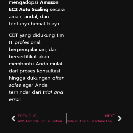
mengadopsi
Amazon
EC2 Auto Scaling
secara
aman, andal, dan
tentunya hemat biaya.
CDT yang didukung tim
IT profesional,
berpengalaman, dan
bersertifikat akan
membantu Anda mulai
dari proses konsultasi
hingga dukungan
after
sales
agar Anda
terhindar dari
trial and
error.
PREVIOUS
NEXT
AWS Lambda, Solusi Terbaik Bangun Aplikasi dan Website Serverless
Pelajari Apa Itu Machine Learning dan Bagaimana Cara Kerjanya